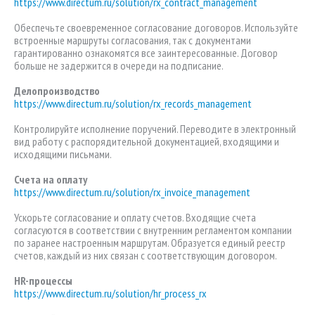
https://www.directum.ru/solution/rx_contract_management
Обеспечьте своевременное согласование договоров. Используйте
встроенные маршруты согласования, так с документами
гарантированно ознакомятся все заинтересованные. Договор
больше не задержится в очереди на подписание.
Делопроизводство
https://www.directum.ru/solution/rx_records_management
Контролируйте исполнение поручений. Переводите в электронный
вид работу с распорядительной документацией, входящими и
исходящими письмами.
Счета на оплату
https://www.directum.ru/solution/rx_invoice_management
Ускорьте согласование и оплату счетов. Входящие счета
согласуются в соответствии с внутренним регламентом компании
по заранее настроенным маршрутам. Образуется единый реестр
счетов, каждый из них связан с соответствующим договором.
HR-процессы
https://www.directum.ru/solution/hr_process_rx