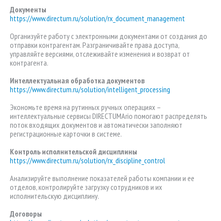
Документы
https://www.directum.ru/solution/rx_document_management
Организуйте работу с электронными документами от создания до
отправки контрагентам. Разграничивайте права доступа,
управляйте версиями, отслеживайте изменения и возврат от
контрагента.
Интеллектуальная обработка документов
https://www.directum.ru/solution/intelligent_processing
Экономьте время на рутинных ручных операциях –
интеллектуальные сервисы DIRECTUMArio помогают распределять
поток входящих документов и автоматически заполняют
регистрационные карточки в системе.
Контроль исполнительской дисциплины
https://www.directum.ru/solution/rx_discipline_control
Анализируйте выполнение показателей работы компании и ее
отделов, контролируйте загрузку сотрудников и их
исполнительскую дисциплину.
Договоры