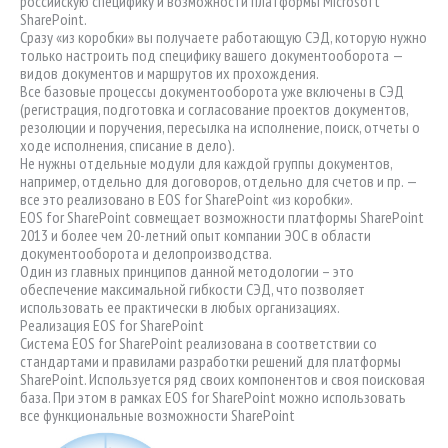
российскую специфику и возможности платформы Microsoft
SharePoint.
Сразу «из коробки» вы получаете работающую СЭД, которую нужно
только настроить под специфику вашего документооборота —
видов документов и маршрутов их прохождения.
Все базовые процессы документооборота уже включены в СЭД
(регистрация, подготовка и согласование проектов документов,
резолюции и поручения, пересылка на исполнение, поиск, отчеты о
ходе исполнения, списание в дело).
Не нужны отдельные модули для каждой группы документов,
например, отдельно для договоров, отдельно для счетов и пр. —
все это реализовано в EOS for SharePoint «из коробки».
EOS for SharePoint совмещает возможности платформы SharePoint
2013 и более чем 20-летний опыт компании ЭОС в области
документооборота и делопроизводства.
Один из главных принципов данной методологии – это
обеспечение максимальной гибкости СЭД, что позволяет
использовать ее практически в любых организациях.
Реализация EOS for SharePoint
Система EOS for SharePoint реализована в соответствии со
стандартами и правилами разработки решений для платформы
SharePoint. Используется ряд своих компонентов и своя поисковая
база. При этом в рамках EOS for SharePoint можно использовать
все функциональные возможности SharePoint